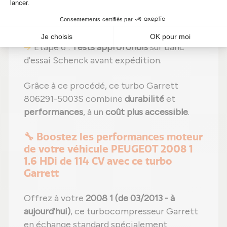
Étape 5 :
Réassemblage
avec des
réglages effectués selon les
recommandations du fabricant ;
Étape 6 :
Tests approfondis
sur banc
d'essai Schenck avant expédition.
Grâce à ce procédé, ce turbo Garrett
806291-5003S combine
durabilité
et
performances
, à un
coût plus accessible
.
🔧 Boostez les performances moteur
de votre véhicule PEUGEOT 2008 1
1.6 HDi de 114 CV avec ce turbo
Garrett
Offrez à votre
2008 1 (de 03/2013 - à
aujourd'hui)
, ce turbocompresseur Garrett
en échange standard spécialement