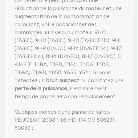
CV détérioré peut provoquer une
réduction de la puissance du moteur et une
augmentation de la consommation de
carburant, voire occasionner des
dommages au niveau du moteur 9HC
(DV6C), 9HD (DV6C), 9HD (DV6CTED), 9HL
(DV6C), 9HR (DV6C), 9HY (DV6TED4), 9HZ
(DV6TED4), BHX (DV6FC), BHZ (DV6FC), D
4162 T, T1BA, T1BB, T1BC, T1DA, T1DB,
T1WA, T1WB, Y650, Y655, Y6Y1. Si vous
détectez un
bruit suspect
ou constatez une
perte de la puissance
, il est surement
temps de procéder à son remplacement.
Quelques indices d'une panne de turbo
PEUGEOT 2008 1 1.6 HDi 114 CV 806291-
5003S :