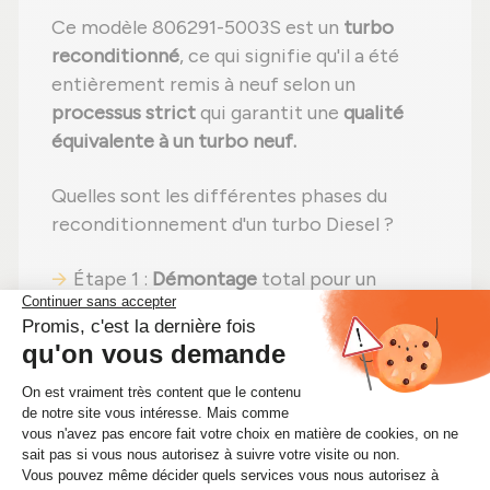
Ce modèle 806291-5003S est un
turbo
reconditionné
, ce qui signifie qu'il a été
entièrement remis à neuf selon un
processus strict
qui garantit une
qualité
équivalente à un turbo neuf.
Quelles sont les différentes phases du
reconditionnement d'un turbo Diesel ?
Étape 1 :
Démontage
total pour un
contrôle complet ;
Étape 2 :
Nettoyage minutieux
pour
éliminer toute impureté ;
Étape 3 :
Contrôle détaillé
de tous les
composants ;
Étape 4 :
Remplacement des pièces
usées
par des pièces neuves ;