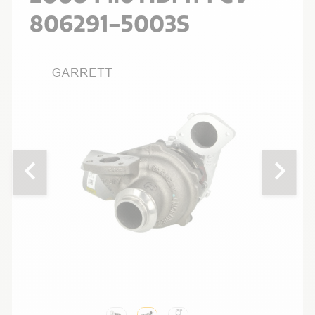
806291-5003S
chevron_left
chevron_right