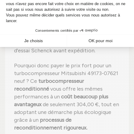
Étape 4 :
Remplacement des pièces
défectueuses
par des composants neufs ;
Étape 5 :
Réassemblage
avec des
réglages effectués selon les
recommandations du fabricant ;
Étape 6 :
Contrôle qualité
sur banc
d'essai Schenck avant expédition.
Pourquoi donc payer le prix fort pour un
turbocompresseur Mitsubishi 49173-07621
neuf ? Ce
turbocompresseur
reconditionné
vous offre les mêmes
performances à un
coût beaucoup plus
avantageux
de seulement 304,00 €, tout en
adoptant une démarche plus écologique
grâce à un
processus de
reconditionnement rigoureux.