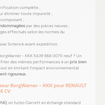
rification complète ;
r éliminer toute impureté ;
 composant ;
 endommagées
par des pièces neuves ;
ges effectués selon les normes du
ssai Schenck avant expédition.
 BorgWarner - KKK 5439 988 0070 neuf ? Un
fiter des mêmes performances à un
prix bien
tout en limitant l'impact environnemental
nt rigoureux.
sseur BorgWarner - KKK pour RENAULT
06 CV
014)
, un turbo Garrett en échange standard