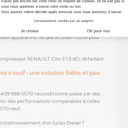
ant ;
ue, noire ou blanche) et/ou sifflement
anormale sans fuite visible ;
eut apparaître, tel que le code P0299 pour
mpresseur RENAULT Clio 3 1.5 dCi défaillant.
s à neuf : une solution fiable et peu
5439 988 0070 reconditionné passe par des
antir des performances comparables à celles
070 neuf.
econditionnement d'un turbo Diesel ?