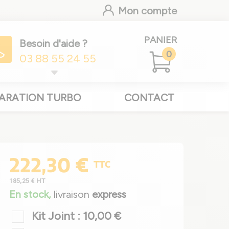
Mon compte
PANIER
Besoin d'aide ?
0
03 88 55 24 55
ARATION TURBO
CONTACT
222,30 €
TTC
185,25 €
HT
En stock,
livraison
express
Kit Joint : 10,00 €