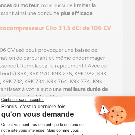
ances du moteur
, mais aussi de
limiter la
tissant ainsi une conduite
plus efficace
.
rbocompresseur Clio 3 1.5 dCi de 106 CV
106 CV usé peut provoquer une baisse de
mmation de carburant et même endommager
essence). Remplacez-le rapidement ! Avec ce
teur(s) K9K, K9K 270, K9K 278, K9K 282, K9K
, K9K 732, K9K 734, K9K 764, K9K 774, K9K
rantissez à votre auto une
meilleure durée de
t au long des kilomètres.
Clio 3 1.5 dCi 106 CV 5439 988 0070