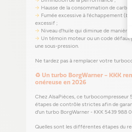
Hausse de la consommation de carbur
Fumée excessive à l'échappement (ble
excessif ;
Niveau d'huile qui diminue de manière 
Un témoin moteur ou un code défaut p
une sous-pression.
Ne tardez pas à remplacer votre turboco
♻️ Un turbo BorgWarner - KKK remi
onéreuse en 2026
Chez AlsaPièces, ce turbocompresseur 
étapes de contrôle strictes afin de gar
d'un turbo BorgWarner - KKK 5439 988 0
Quelles sont les différentes étapes du r