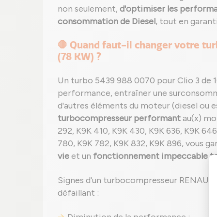
non seulement,
d'optimiser les perform
consommation de Diesel
, tout en garan
🛑 Quand faut-il changer votre tu
(78 KW) ?
Un turbo 5439 988 0070 pour Clio 3 de 
performance, entraîner une surconso
d'autres éléments du moteur (diesel ou 
turbocompresseur performant
au(x) mo
292, K9K 410, K9K 430, K9K 636, K9K 646
780, K9K 782, K9K 832, K9K 896, vous ga
vie
et un
fonctionnement impeccable tou
Signes d'un turbocompresseur RENAULT 
défaillant :
Diminution de la performance ;