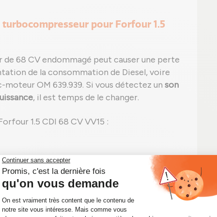
 turbocompresseur pour Forfour 1.5
r de 68 CV endommagé peut causer une perte
tation de la consommation de Diesel, voire
oc-moteur OM 639.939. Si vous détectez un
son
puissance
, il est temps de le changer.
orfour 1.5 CDI 68 CV VV15 :
 fumée anormal ;
se repérer de fuite ;
 d'un code défaut, à l'image du P0299 lié à