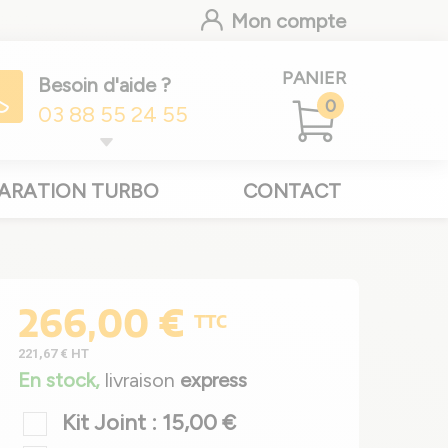
Mon compte
PANIER
Besoin d'aide ?
0
03 88 55 24 55
ARATION TURBO
CONTACT
266,00 €
TTC
221,67 €
HT
En stock,
livraison
express
Kit Joint : 15,00 €