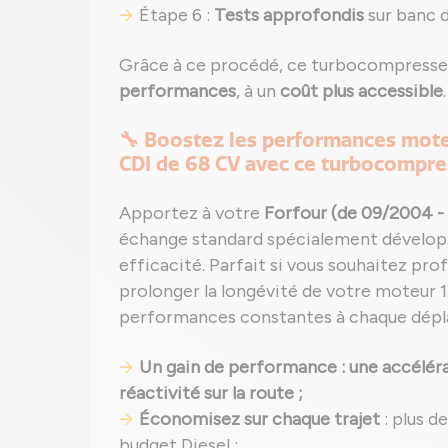
Étape 6 :
Tests approfondis
sur banc d
Grâce à ce procédé, ce turbocompress
performances
, à un
coût plus accessible
.
🔧 Boostez les performances mote
CDI de 68 CV avec ce turbocompre
Apportez à votre
Forfour (de 09/2004 -
échange standard spécialement développé
efficacité. Parfait si vous souhaitez pr
prolonger la longévité de votre moteur 1.
performances constantes à chaque dép
Un gain de performance : une accéléra
réactivité sur la route ;
Économisez sur chaque trajet
: plus d
budget Diesel ;