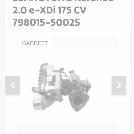
2.0 e-XDi 175 CV
798015-5002S
chevron_left
chevron_right