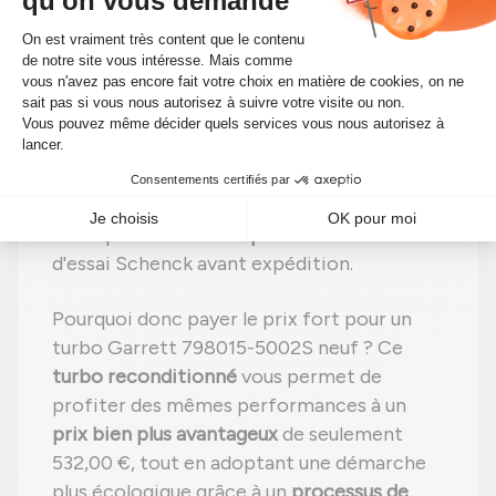
éliminer toute impureté ;
Étape 3 :
Examen détaillé
de chaque
élément ;
Étape 4 :
Remplacement des pièces
endommagées
par des composants neufs ;
Étape 5 :
Réassemblage
avec des
réglages effectués selon les
recommandations du fabricant ;
Étape 6 :
Contrôle qualité
sur banc
d'essai Schenck avant expédition.
Pourquoi donc payer le prix fort pour un
turbo Garrett 798015-5002S neuf ? Ce
turbo reconditionné
vous permet de
profiter des mêmes performances à un
prix bien plus avantageux
de seulement
532,00 €, tout en adoptant une démarche
plus écologique grâce à un
processus de