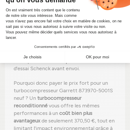
éliminer toute impureté ;
Étape 3 :
Examen rigoureux
de chaque
élément ;
Étape 4 :
Remplacement des pièces
détériorées
par des composants neufs ;
Étape 5 :
Remontage
avec des réglages
effectués selon les recommandations du
fabricant ;
Étape 6 :
Contrôle qualité
sur banc
d'essai Schenck avant envoi.
Pourquoi donc payer le prix fort pour un
turbocompresseur Garrett 873970-5001S
neuf ? Un
turbocompresseur
reconditionné
vous offre les mêmes
performances à un
coût bien plus
avantageux
de seulement 370,50 €, tout en
limitant l'impact environnemental grâce à