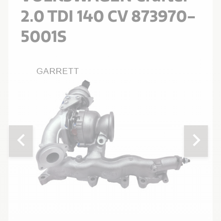
2.0 TDI 140 CV 873970-
5001S
chevron_left
chevron_right