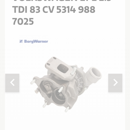
TDI 83 CV 5314 988
7025
chevron_left
chevron_right