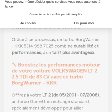
Étape 5 :
Remontage
avec des réglages
effectués selon les normes du constructeur
;
Étape 6 :
Tests approfondis
sur banc
d'essai Schenck avant expédition.
Grâce à ce processus, ce turbo BorgWarner
- KKK 5314 988 7025 combine
durabilité
et
performances
, à un
tarif plus avantageux
.
🔧 Boostez les performances moteur
de votre voiture VOLKSWAGEN LT 2
2.5 TDI de 83 CV avec ce turbo
BorgWarner - KKK
Offrez à votre
LT 2 (de 05/2001 - 07/2006)
,
un turbo Garrett en échange standard
spécialement développé pour allier