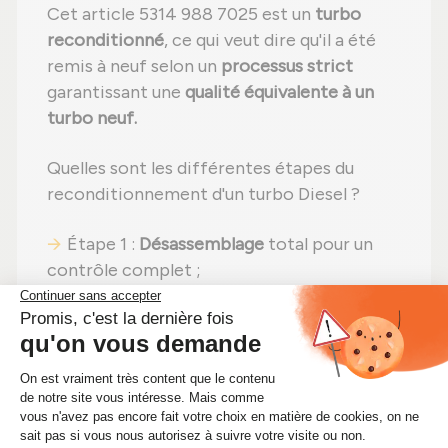
Cet article 5314 988 7025 est un
turbo
reconditionné
, ce qui veut dire qu'il a été
remis à neuf selon un
processus strict
garantissant une
qualité équivalente à un
turbo neuf.
Quelles sont les différentes étapes du
reconditionnement d'un turbo Diesel ?
Étape 1 :
Désassemblage
total pour un
contrôle complet ;
Étape 2 :
Nettoyage minutieux
pour
éliminer toute impureté ;
Étape 3 :
Contrôle détaillé
de tous les
composants ;
Étape 4 :
Remplacement des pièces
endommagées
par des pièces neuves ;