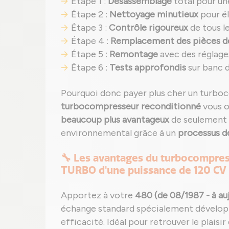
Étape 1 :
Désassemblage
total pour un
Étape 2 :
Nettoyage minutieux
pour él
Étape 3 :
Contrôle rigoureux
de tous l
Étape 4 :
Remplacement des pièces d
Étape 5 :
Remontage
avec des réglage
Étape 6 :
Tests approfondis
sur banc d
Pourquoi donc payer plus cher un turb
turbocompresseur reconditionné
vous o
beaucoup plus avantageux
de seulement 5
environnemental grâce à un
processus d
🔧 Les avantages du turbocompres
TURBO d'une puissance de 120 CV
Apportez à votre
480 (de 08/1987 - à auj
échange standard spécialement développé
efficacité. Idéal pour retrouver le plaisi