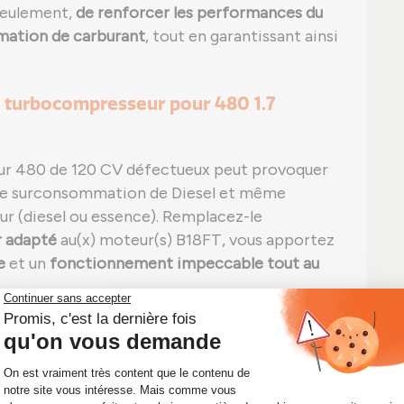
seulement,
de renforcer les performances du
mation de carburant
, tout en garantissant ainsi
 turbocompresseur pour 480 1.7
 480 de 120 CV défectueux peut provoquer
une surconsommation de Diesel et même
 (diesel ou essence). Remplacez-le
 adapté
au(x) moteur(s) B18FT, vous apportez
e
et un
fonctionnement impeccable tout au
 480 1.7 TURBO 120 CV 466884-0002 :
ur ;
;