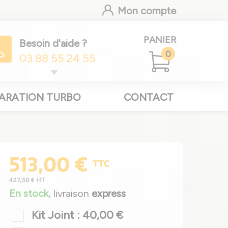
Mon compte
PANIER
Besoin d'aide ?
0
03 88 55 24 55
ARATION TURBO
CONTACT
513,00 €
TTC
427,50 €
HT
En stock,
livraison
express
Kit Joint : 40,00 €