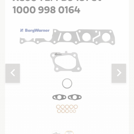
1000 998 0164
chevron_left
chevron_right