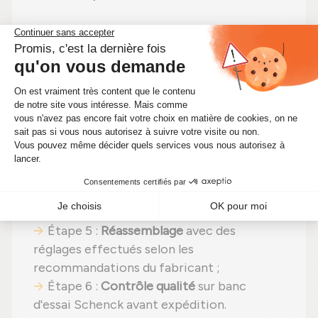
Quelles sont les différentes phases du
reconditionnement d'un turbo Diesel ?
Étape 1 :
Désassemblage
total pour une
vérification complète ;
Étape 2 :
Nettoyage professionnel
pour
éliminer toute impureté ;
Étape 3 :
Examen rigoureux
de chaque
composant ;
Étape 4 :
Remplacement des pièces
usées
par des composants neufs ;
Étape 5 :
Réassemblage
avec des
réglages effectués selon les
recommandations du fabricant ;
Étape 6 :
Contrôle qualité
sur banc
d'essai Schenck avant expédition.