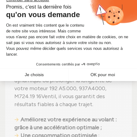
vos coûts d'entretien !
🔧 Pourquoi choisir ce turbo Garrett
reconditionné ?
Apportez à votre véhicule, ce
turbocompresseur Garrett en échange
standard conçu pour allier performance,
longévité et efficacité. Parfait si vous
souhaitez profiter d'une conduite plus
dynamique ou prolonger la longévité de
votre moteur 192 A5.000, 937A4000,
M724.19 16Ventil, il vous garantit des
résultats fiables à chaque trajet.
Améliorez votre expérience au volant
:
grâce à une accélération optimale ;
Une consommation optimisée
: