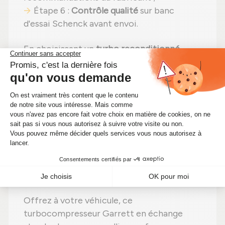
Étape 6 :
Contrôle qualité
sur banc
d'essai Schenck avant envoi.
En choisissant un
turbo reconditionné
,
vous faites un pari gagnant :
même
puissance
,
moins de dépenses (avec un
tarif aujourd'hui à 456,00 €)
et un
choix
écologique
. Alors pourquoi hésiter ?
Optimisez votre moteur tout en faisant
des économies !
🔧 Optimisez les performances de
votre moteur avec ce turbo Garrett
reconditionné
Offrez à votre véhicule, ce
turbocompresseur Garrett en échange