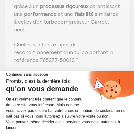
grâce à un
processus rigoureux
garantissant
une
performance
et une
fiabilité
similaires
à celles d'un turbocompresseur Garrett
neuf.
Quelles sont les étapes du
reconditionnement d'un turbo portant la
référence 765277-5001S ?
Étape 1 :
Désassemblage
total pour un
contrôle complet ;
Étape 2 :
Nettoyage professionnel
pour
éliminer toute impureté ;
Étape 3 :
Contrôle détaillé
de chaque
élément ;
Étape 4 :
Remplacement des pièces
usées
par des pièces neuves ;