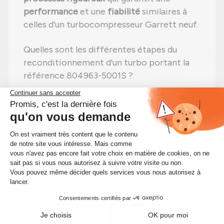
performance
et une
fiabilité
similaires à
celles d'un turbocompresseur Garrett neuf.
Quelles sont les différentes étapes du
reconditionnement d'un turbo portant la
référence 804963-5001S ?
Étape 1 :
Démontage
total pour une
vérification complète ;
Étape 2 :
Nettoyage professionnel
pour
éliminer toute impureté ;
Étape 3 :
Contrôle détaillé
de chaque
élément ;
Étape 4 :
Remplacement des pièces
défectueuses
par des composants neufs ;
Étape 5 :
Réassemblage
avec des
réglages effectués selon les