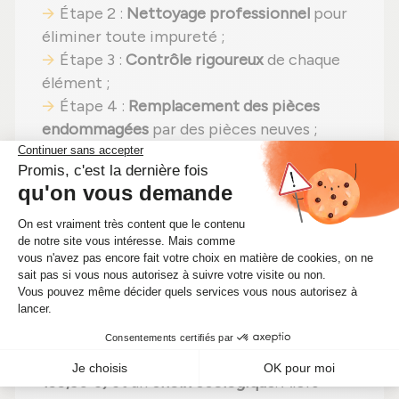
Étape 2 :
Nettoyage professionnel
pour
éliminer toute impureté ;
Étape 3 :
Contrôle rigoureux
de chaque
élément ;
Étape 4 :
Remplacement des pièces
endommagées
par des pièces neuves ;
Étape 5 :
Réassemblage
avec des
réglages effectués selon les
recommandations du fabricant ;
Étape 6 :
Tests complets
sur banc d'essai
Schenck avant envoi.
En choisissant un
turbocompresseur
reconditionné
, vous faites un pari gagnant :
efficacité préservée
,
une solution plus
économique (actuellement à seulement
199,50 €)
et un
choix écologique
. Alors