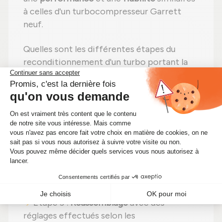
à celles d'un turbocompresseur Garrett
neuf.
Quelles sont les différentes étapes du
reconditionnement d'un turbo portant la
référence 466534-0002 ?
Étape 1 :
Démontage
total pour un
contrôle complet ;
Étape 2 :
Nettoyage professionnel
pour
éliminer toute impureté ;
Étape 3 :
Contrôle rigoureux
de chaque
composant ;
Étape 4 :
Remplacement des pièces
défectueuses
par des pièces neuves ;
Étape 5 :
Réassemblage
avec des
réglages effectués selon les