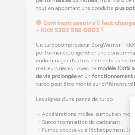
performances du moteur
, mais aussi de
tout en apportant une conduite
plus op
🛑 Comment savoir s'il faut chan
- KKK 5303 988 0003 ?
Un turbocompresseur BorgWarner - KKK
performance, engendrer une consommat
endommager d'autres éléments du moteur
meilleurs délais ! Avec ce
modèle 100% a
de vie prolongée
et un
fonctionnement sa
turbo peut être monté sur différents véh
Les signes d'une panne de turbo :
Accélérations molles, surtout en mont
Surconsommation de carburant ;
Fumée excessive à l'échappement (bleu