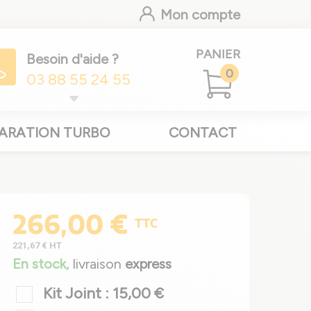
Mon compte
PANIER
Besoin d'aide ?
0
03 88 55 24 55
ARATION TURBO
CONTACT
266,00 €
TTC
221,67 €
HT
En stock,
livraison
express
Kit Joint : 15,00 €