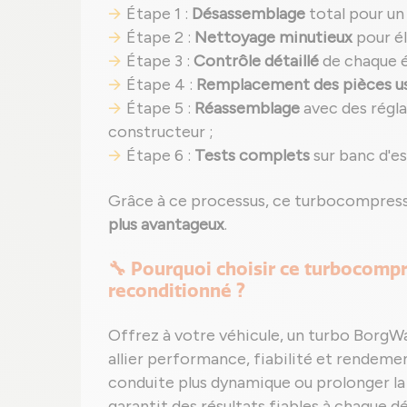
Étape 1 :
Désassemblage
total pour un
Étape 2 :
Nettoyage minutieux
pour él
Étape 3 :
Contrôle détaillé
de chaque é
Étape 4 :
Remplacement des pièces u
Étape 5 :
Réassemblage
avec des régla
constructeur ;
Étape 6 :
Tests complets
sur banc d'es
Grâce à ce processus, ce turbocompress
plus avantageux
.
🔧 Pourquoi choisir ce turbocom
reconditionné ?
Offrez à votre véhicule, un turbo BorgW
allier performance, fiabilité et rendemen
conduite plus dynamique ou prolonger la
garantit des résultats fiables à chaque 