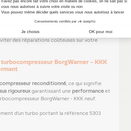
se repérer de fuite ;
P0299 par exemple pour sous-pression) peut
signes, il est temps d'agir ! Un simple
viter des réparations coûteuses sur votre
 un turbocompresseur BorgWarner - KKK
ormant
compresseur reconditionné
, ce qui signifie
sus rigoureux
garantissant une
performance
et
turbocompresseur BorgWarner - KKK neuf.
ement d'un turbo portant la référence 5303