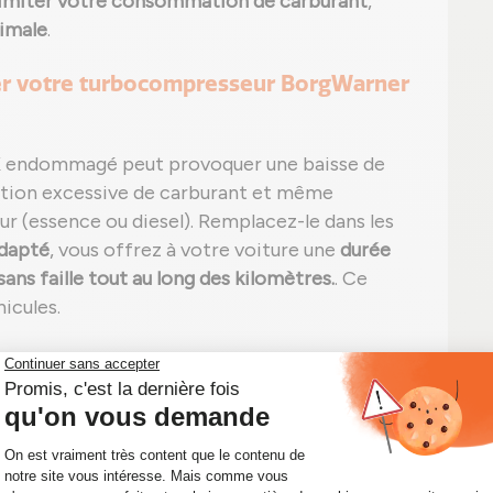
limiter votre consommation de carburant
,
timale
.
ger votre turbocompresseur BorgWarner
 endommagé peut provoquer une baisse de
ion excessive de carburant et même
 (essence ou diesel). Remplacez-le dans les
dapté
, vous offrez à votre voiture une
durée
ns faille tout au long des kilomètres.
. Ce
icules.
ée ou en charge ;
e, noire ou blanche) et/ou bruit inhabituel ;