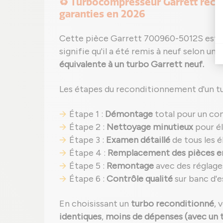
♻️ Turbocompresseur Garrett recon
garanties en 2026
Cette pièce Garrett 700960-5012S est 
signifie qu'il a été remis à neuf selon un
p
équivalente à un turbo Garrett neuf.
Les étapes du reconditionnement d'un t
Étape 1 :
Démontage
total pour un co
Étape 2 :
Nettoyage minutieux
pour él
Étape 3 :
Examen détaillé
de tous les é
Étape 4 :
Remplacement des pièces
Étape 5 :
Remontage
avec des réglage
Étape 6 :
Contrôle qualité
sur banc d'e
En choisissant un
turbo reconditionné
, 
identiques
,
moins de dépenses (avec un ta