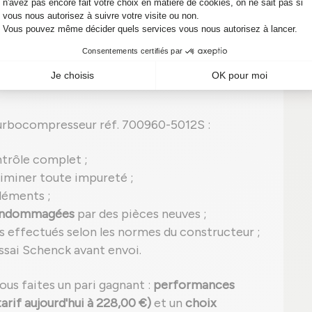
ditionné : performance et fiabilité
un
turbocompresseur reconditionné
, ce qui
rocessus strict
garantissant une
qualité
urbocompresseur réf. 700960-5012S :
ntrôle complet ;
iminer toute impureté ;
léments ;
 endommagées
par des pièces neuves ;
s effectués selon les normes du constructeur ;
ssai Schenck avant envoi.
vous faites un pari gagnant :
performances
rif aujourd'hui à 228,00 €)
et un
choix