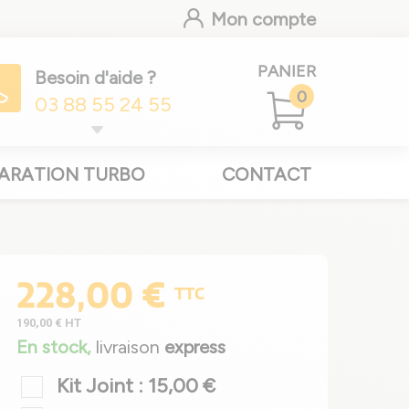
Mon compte
PANIER
Besoin d'aide ?
0
03 88 55 24 55
ARATION TURBO
CONTACT
228,00 €
TTC
190,00 €
HT
En stock,
livraison
express
Kit Joint : 15,00 €