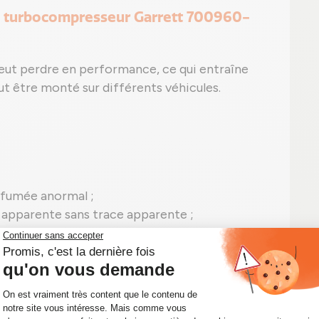
e turbocompresseur Garrett 700960-
 peut perdre en performance, ce qui entraîne
 être monté sur différents véhicules.
 fumée anormal ;
on apparente sans trace apparente ;
eut apparaître, tel que le code P0299 pour
compresseur 700960-5012S en panne.