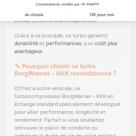
constructeur ;
Étape 6 :
Tests approfondis
sur banc
d'essai Schenck avant expédition.
Grâce à ce procédé, ce turbo garantit
durabilité
et
performances
, à un
coût plus
avantageux
.
🔧 Pourquoi choisir ce turbo
BorgWarner - KKK reconditionné ?
Offrez à votre véhicule, ce
turbocompresseur BorgWarner - KKK en
échange standard spécialement développé
pour allier performance, longévité et
rendement. Parfait si vous souhaitez
retrouver le plaisir de conduite ou
préserver la durée de vie de votre moteur