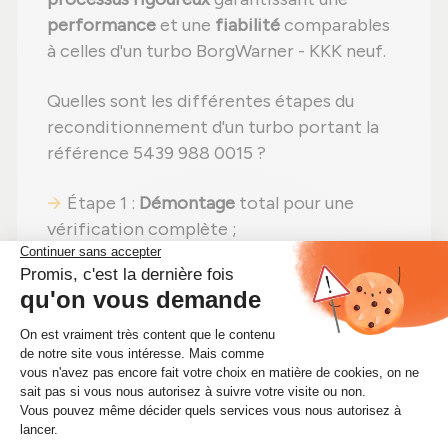
performance
et une
fiabilité
comparables
à celles d'un turbo BorgWarner - KKK neuf.
Quelles sont les différentes étapes du
reconditionnement d'un turbo portant la
référence 5439 988 0015 ?
Étape 1 :
Démontage
total pour une
vérification complète ;
Étape 2 :
Nettoyage professionnel
pour
éliminer toute impureté ;
Étape 3 :
Contrôle rigoureux
de chaque
composant ;
Étape 4 :
Remplacement des pièces
endommagées
par des composants neufs ;
Étape 5 :
Réassemblage
avec des
réglages effectués selon les normes du