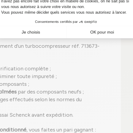
n
turbo reconditionné
, ce qui signifie qu'il a été
i garantit une
qualité équivalente à un turbo
ement d'un turbocompresseur réf. 713673-
rification complète ;
iminer toute impureté ;
composants ;
abîmées
par des composants neufs ;
ges effectués selon les normes du
ssai Schenck avant expédition.
onditionné
, vous faites un pari gagnant :