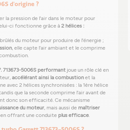
6S d'origine ?
r la pression de l'air dans le moteur pour
Celui-ci fonctionne grâce à
2 hélices :
z brûlés du moteur pour produire de l'énergie ;
ssion
, elle capte l'air ambiant et le comprime
 combustion.
éf. 713673-5006S performant
joue un rôle clé en
teur,
accélérant ainsi la combustion
et la
e avec 2 hélices synchronisées : la 1ère hélice
tandis que la seconde comprime l'air avant de
ant donc son efficacité. Ce mécanisme
puissance du moteur
, mais aussi de
maîtriser
t en offrant une conduite
plus efficace
.
 turbo Garrett 713673-5006S ?