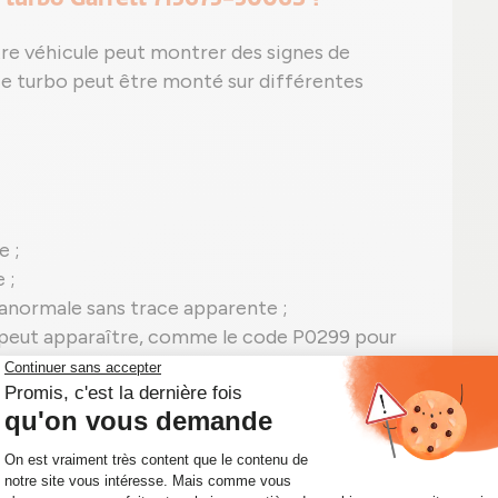
tre véhicule peut montrer des signes de
 Ce turbo peut être monté sur différentes
e ;
 ;
 anormale sans trace apparente ;
peut apparaître, comme le code P0299 pour
713673-5006S en panne.
ditionné : l'alliance entre économies