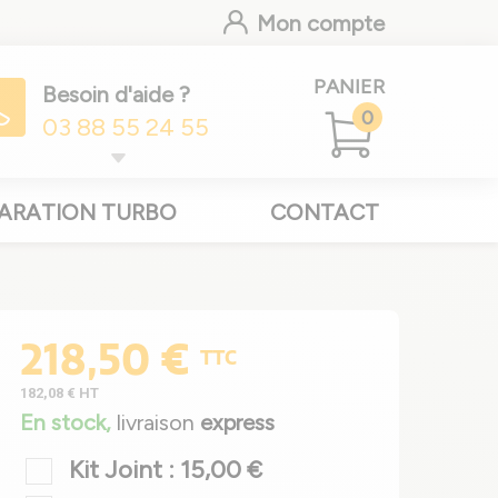
Mon compte
PANIER
Besoin d'aide ?
0
03 88 55 24 55
ARATION TURBO
CONTACT
218,50 €
TTC
182,08 €
HT
En stock,
livraison
express
Kit Joint : 15,00 €