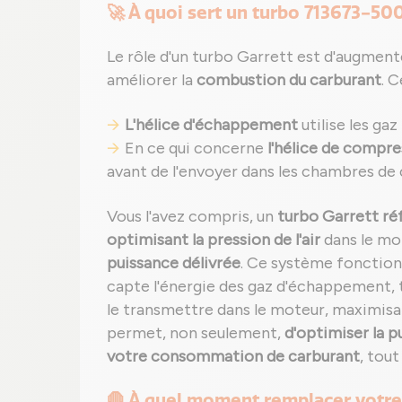
🚀 À quoi sert un turbo 713673-500
Le rôle d'un turbo Garrett est d'augmente
améliorer la
combustion du carburant
. 
L'hélice d'échappement
utilise les ga
En ce qui concerne
l'hélice de compre
avant de l'envoyer dans les chambres de
Vous l'avez compris, un
turbo Garrett r
optimisant la pression de l'air
dans le mo
puissance délivrée
. Ce système fonctionn
capte l'énergie des gaz d'échappement, 
le transmettre dans le moteur, maximis
permet, non seulement,
d'optimiser la 
votre consommation de carburant
, tou
🛑 À quel moment remplacer votre