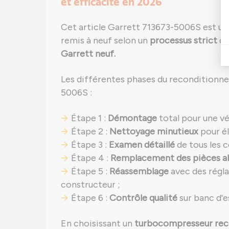
et efficacité en 2026
Cet article Garrett 713673-5006S est u
remis à neuf selon un
processus strict
qu
Garrett neuf.
Les différentes phases du reconditionn
5006S :
Étape 1 :
Démontage
total pour une vé
Étape 2 :
Nettoyage minutieux
pour él
Étape 3 :
Examen détaillé
de tous les 
Étape 4 :
Remplacement des pièces 
Étape 5 :
Réassemblage
avec des régla
constructeur ;
Étape 6 :
Contrôle qualité
sur banc d'e
En choisissant un
turbocompresseur rec