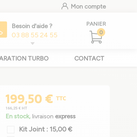
Mon compte
PANIER
Besoin d'aide ?
0
03 88 55 24 55
ARATION TURBO
CONTACT
199,50 €
TTC
166,25 €
HT
En stock,
livraison
express
Kit Joint : 15,00 €