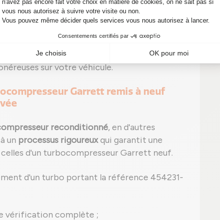
se repérer de fuite ;
P0299 par exemple pour sous-pression) peut
 signes, n'attendez pas ! Un simple diagnostic
onéreuses sur votre véhicule.
rbocompresseur Garrett remis à neuf
rvée
compresseur reconditionné
, en d'autres
 à un
processus rigoureux
qui garantit une
à celles d'un turbocompresseur Garrett neuf.
ement d'un turbo portant la référence 454231-
e vérification complète ;