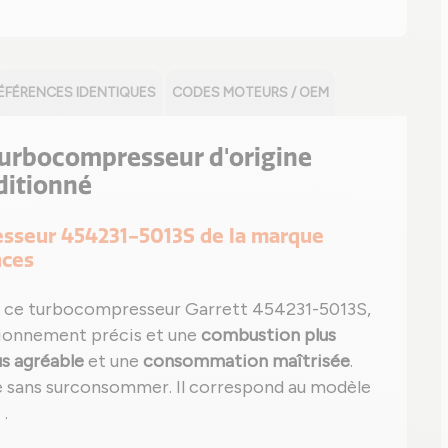
ÉFÉRENCES IDENTIQUES
CODES MOTEURS / OEM
 turbocompresseur d'origine
ditionné
resseur 454231-5013S de la marque
nces
 ce turbocompresseur Garrett 454231-5013S,
tionnement précis et une
combustion plus
us agréable
et une
consommation maîtrisée
.
e sans surconsommer. Il correspond au modèle
 .