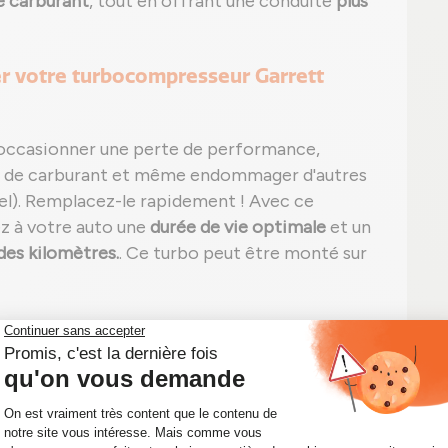
e carburant
, tout en offrant une conduite
plus
er votre turbocompresseur Garrett
occasionner une perte de performance,
 de carburant et même endommager d'autres
l). Remplacez-le rapidement ! Avec ce
ez à votre auto une
durée de vie optimale
et un
des kilomètres.
. Ce turbo peut être monté sur
ant ;
he) et/ou sifflement excessif ;