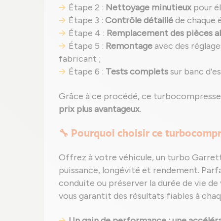
Étape 2 :
Nettoyage minutieux
pour él
Étape 3 :
Contrôle détaillé
de chaque é
Étape 4 :
Remplacement des pièces 
Étape 5 :
Remontage
avec des réglage
fabricant ;
Étape 6 :
Tests complets
sur banc d'e
Grâce à ce procédé, ce turbocompress
prix plus avantageux
.
🔧 Pourquoi choisir ce turbocompr
Offrez à votre véhicule, un turbo Garret
puissance, longévité et rendement. Parfai
conduite ou préserver la durée de vie de
vous garantit des résultats fiables à chaq
Un gain de performance : une accéléra