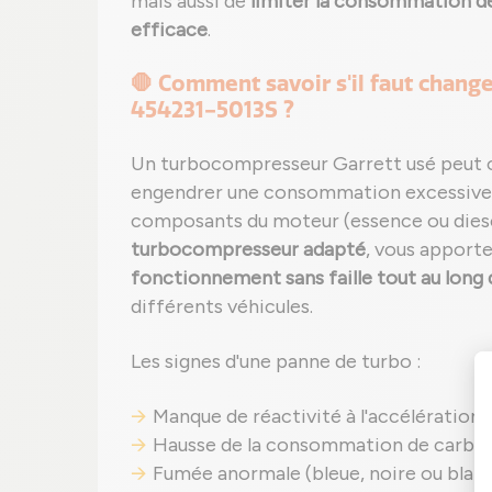
mais aussi de
limiter la consommation d
efficace
.
🛑 Comment savoir s'il faut chang
454231-5013S ?
Un turbocompresseur Garrett usé peut 
engendrer une consommation excessive
composants du moteur (essence ou diese
turbocompresseur adapté
, vous apport
fonctionnement sans faille tout au long 
différents véhicules.
Les signes d'une panne de turbo :
Manque de réactivité à l'accélération ;
Hausse de la consommation de carbur
Fumée anormale (bleue, noire ou blanc