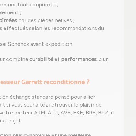
iminer toute impureté ;
lément ;
abîmées
par des pièces neuves ;
s effectués selon les recommandations du
ssai Schenck avant expédition.
eur combine
durabilité
et
performances
, à un
esseur Garrett reconditionné ?
t en échange standard pensé pour allier
t si vous souhaitez retrouver le plaisir de
 votre moteur AJM, ATJ, AVB, BKE, BRB, BPZ, il
ue trajet.
tion plus dynamique et une meilleure