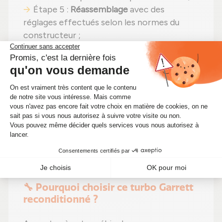
Étape 5 :
Réassemblage
avec des
réglages effectués selon les normes du
constructeur ;
Étape 6 :
Tests approfondis
sur banc
d'essai Schenck avant envoi.
En choisissant un
turbocompresseur
reconditionné
, vous faites un pari gagnant :
performances identiques
,
une solution plus
économique (aujourd'hui à seulement
304,00 €)
et un
impact environnemental
positif
. Alors pourquoi hésiter ? Boostez
votre moteur tout en diminuant vos coûts !
🔧 Pourquoi choisir ce turbo Garrett
reconditionné ?