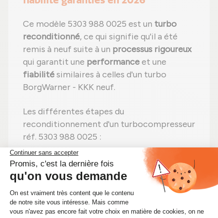
Ce modèle 5303 988 0025 est un
turbo
reconditionné
, ce qui signifie qu'il a été
remis à neuf suite à un
processus rigoureux
qui garantit une
performance
et une
fiabilité
similaires à celles d'un turbo
BorgWarner - KKK neuf.
Les différentes étapes du
reconditionnement d'un turbocompresseur
réf. 5303 988 0025 :
Étape 1 :
Démontage
total pour une
vérification complète ;
Étape 2 :
Nettoyage professionnel
pour
éliminer toute impureté ;
Étape 3 :
Examen détaillé
de tous les