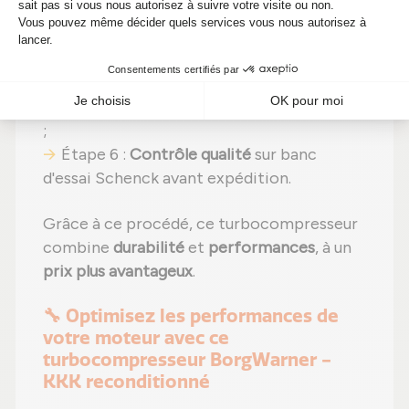
éléments ;
Étape 4 :
Remplacement des pièces
endommagées
par des composants neufs ;
Étape 5 :
Remontage
avec des réglages
effectués selon les normes du constructeur
;
Étape 6 :
Contrôle qualité
sur banc
d'essai Schenck avant expédition.
Grâce à ce procédé, ce turbocompresseur
combine
durabilité
et
performances
, à un
prix plus avantageux
.
🔧 Optimisez les performances de
votre moteur avec ce
turbocompresseur BorgWarner -
KKK reconditionné