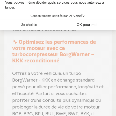
efficacité préservée
,
moins de dépenses
(avec un prix aujourd'hui à 399,00 €)
et un
impact environnemental positif
. Alors
pourquoi hésiter ? Optimisez votre moteur
tout en faisant des économies !
🔧 Optimisez les performances de
votre moteur avec ce
turbocompresseur BorgWarner -
KKK reconditionné
Offrez à votre véhicule, un turbo
BorgWarner - KKK en échange standard
pensé pour allier performance, longévité et
efficacité. Parfait si vous souhaitez
profiter d'une conduite plus dynamique ou
prolonger la durée de vie de votre moteur
BGB, BPG, BPJ, BUL, BWE, BWT, BYK, il