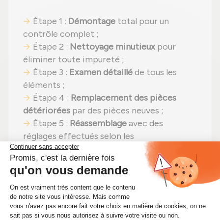
Étape 1 :
Démontage
total pour un
contrôle complet ;
Étape 2 :
Nettoyage minutieux
pour
éliminer toute impureté ;
Étape 3 :
Examen détaillé
de tous les
éléments ;
Étape 4 :
Remplacement des pièces
détériorées
par des pièces neuves ;
Étape 5 :
Réassemblage
avec des
réglages effectués selon les
recommandations du fabricant ;
Étape 6 :
Contrôle qualité
sur banc
d'essai Schenck avant envoi.
En choisissant un
turbocompresseur
reconditionné
, vous faites un pari gagnant :