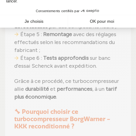
Étape 3 :
Contrôle détaillé
de chaque
composant ;
Étape 4 :
Remplacement des pièces
défectueuses
par des composants neufs ;
Étape 5 :
Remontage
avec des réglages
effectués selon les recommandations du
fabricant ;
Étape 6 :
Tests approfondis
sur banc
d'essai Schenck avant expédition.
Grâce à ce procédé, ce turbocompresseur
allie
durabilité
et
performances
, à un
tarif
plus économique
.
🔧 Pourquoi choisir ce
turbocompresseur BorgWarner -
KKK reconditionné ?