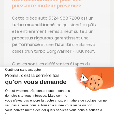
puissance moteur préservée
Cette pièce auto 5324 988 7200 est un
turbo reconditionné
, ce qui signifie qu'il a
été entièrement remis à neuf suite à un
processus rigoureux
garantissant une
performance
et une
fiabilité
similaires à
celles d'un turbo BorgWarner - KKK neuf.
Quelles sont les différentes étapes du
reconditionnement d'un turbo portant la
référence 5324 988 7200 ?
Étape 1 :
Désassemblage
total pour une
vérification complète ;
Étape 2 :
Nettoyage professionnel
pour
éliminer toute impureté ;