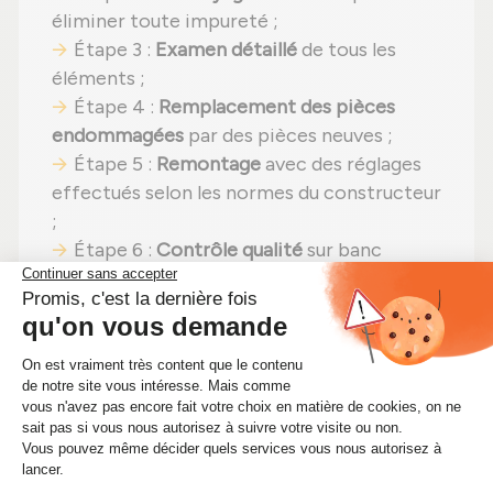
éliminer toute impureté ;
Étape 3 :
Examen détaillé
de tous les
éléments ;
Étape 4 :
Remplacement des pièces
endommagées
par des pièces neuves ;
Étape 5 :
Remontage
avec des réglages
effectués selon les normes du constructeur
;
Étape 6 :
Contrôle qualité
sur banc
d'essai Schenck avant envoi.
En choisissant un
turbo reconditionné
,
vous faites un pari gagnant :
performances
identiques
,
moins de dépenses (avec un
prix aujourd'hui à 570,00 €)
et un
geste
pour la planète
. Alors pourquoi hésiter ?
Boostez votre moteur tout en faisant des