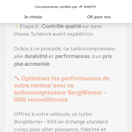
Étape 5 :
Réassemblage
avec des
réglages effectués selon les
recommandations du fabricant ;
Étape 6 :
Contrôle qualité
sur banc
d'essai Schenck avant expédition.
Grâce à ce procédé, ce turbocompresseur
allie
durabilité
et
performances
, à un
prix
plus accessible
.
🔧 Optimisez les performances de
votre moteur avec ce
turbocompresseur BorgWarner -
KKK reconditionné
Offrez à votre véhicule, un turbo
BorgWarner - KKK en échange standard
conçu pour allier puissance, fiabilité et