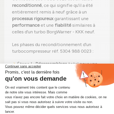
reconditionné
, ce qui signifie qu'il a été
entièrement remis à neuf grâce à un
processus rigoureux
garantissant une
performance
et une
fiabilité
similaires à
celles d'un turbo BorgWarner - KKK neuf.
Les phases du reconditionnement d'un
turbocompresseur réf. 5304 988 0023 :
Étape 1 :
Désassemblage
total pour une
vérification complète ;
Étape 2 :
Nettoyage professionnel
pour
éliminer toute impureté ;
Étape 3 :
Examen rigoureux
de tous les
éléments ;
Étape 4 :
Remplacement des pièces
défectueuses
par des pièces neuves ;