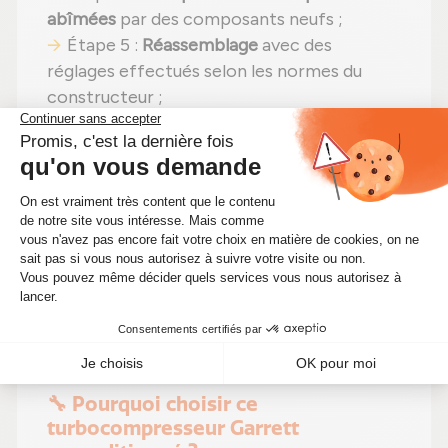
abîmées
par des composants neufs ;
Étape 5 :
Réassemblage
avec des
réglages effectués selon les normes du
constructeur ;
Étape 6 :
Tests approfondis
sur banc
d'essai Schenck avant envoi.
En choisissant un
turbo reconditionné
,
vous faites un pari gagnant :
même
puissance
,
une solution plus économique
(actuellement à 294,50 €)
et un
choix
écologique
. Alors pourquoi hésiter ?
Optimisez votre moteur tout en réduisant
vos coûts d'entretien !
🔧 Pourquoi choisir ce
turbocompresseur Garrett