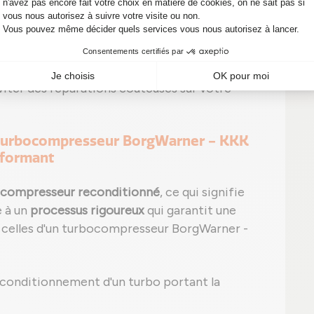
pécifique (P0299 par exemple pour sous-
signes, il est temps d'agir ! Un simple
viter des réparations coûteuses sur votre
un turbocompresseur BorgWarner - KKK
rformant
compresseur reconditionné
, ce qui signifie
e à un
processus rigoureux
qui garantit une
à celles d'un turbocompresseur BorgWarner -
reconditionnement d'un turbo portant la