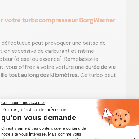
ger votre turbocompresseur BorgWarner
défectueux peut provoquer une baisse de
ion excessive de carburant et même
eur (diesel ou essence). Remplacez-le
nt
, vous offrez à votre voiture une
durée de vie
le tout au long des kilomètres.
. Ce turbo peut
ée ou en charge ;
he) et/ou sifflement excessif ;
 fuite visible ;