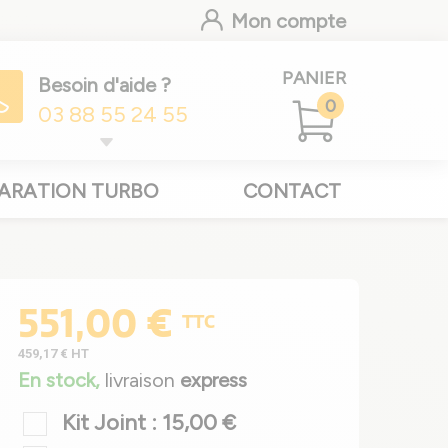
Mon compte
PANIER
Besoin d'aide ?
0
03 88 55 24 55
ARATION TURBO
CONTACT
551,00 €
TTC
459,17 €
HT
En stock,
livraison
express
Kit Joint : 15,00 €