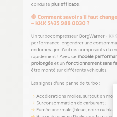
conduite
plus efficace
.
🛑 Comment savoir s'il faut chan
- KKK 5435 988 0030 ?
Un turbocompresseur BorgWarner - KKK 
performance, engendrer une consommat
endommager d'autres composants du mot
rapidement ! Avec ce
modèle performa
prolongée
et un
fonctionnement sans fail
être monté sur différents véhicules.
Les signes d'une panne de turbo :
Accélérations molles, surtout en mont
Surconsommation de carburant ;
Fumée anormale (bleue, noire ou blanc
Baisse du niveau d'huile sans la moindre