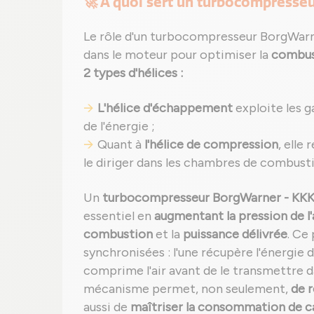
🚀 À quoi sert un turbocompresseu
Le rôle d'un turbocompresseur BorgWarner
dans le moteur pour optimiser la
combus
2 types d'hélices :
L'hélice d'échappement
exploite les g
de l'énergie ;
Quant à
l'hélice de compression
, elle
le diriger dans les chambres de combust
Un
turbocompresseur BorgWarner - KKK
essentiel en
augmentant la pression de l'
combustion
et la
puissance délivrée
. Ce
synchronisées : l'une récupère l'énergie
comprime l'air avant de le transmettre 
mécanisme permet, non seulement,
de 
aussi de
maîtriser la consommation de c