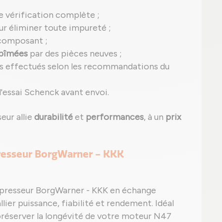
e vérification complète ;
r éliminer toute impureté ;
composant ;
abîmées
par des pièces neuves ;
s effectués selon les recommandations du
'essai Schenck avant envoi.
eur allie
durabilité
et
performances
, à un
prix
presseur BorgWarner - KKK
mpresseur BorgWarner - KKK en échange
ier puissance, fiabilité et rendement. Idéal
 préserver la longévité de votre moteur N47