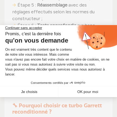
Étape 5 :
Réassemblage
avec des
réglages effectués selon les normes du
constructeur ;
Étape 6 :
Tests approfondis
sur banc
d'essai Schenck avant expédition.
En choisissant un
turbocompresseur
reconditionné
, vous faites un pari gagnant :
performances identiques
,
une solution plus
économique (aujourd'hui à seulement
275,50 €)
et un
impact environnemental
positif
. Alors pourquoi hésiter ? Renforcez
votre moteur tout en diminuant vos coûts
d'entretien !
🔧 Pourquoi choisir ce turbo Garrett
reconditionné ?