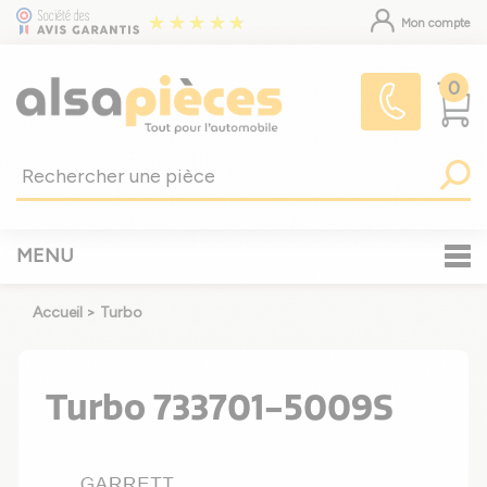
Mon compte
0
MENU
Accueil
>
Turbo
Turbo 733701-5009S