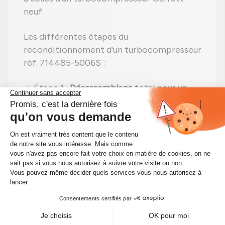
neuf.
Les différentes étapes du
reconditionnement d'un turbocompresseur
réf. 714485-5006S :
Étape 1 :
Désassemblage
total pour un
contrôle complet ;
Étape 2 :
Nettoyage professionnel
pour
éliminer toute impureté ;
Étape 3 :
Examen détaillé
de tous les
éléments ;
Étape 4 :
Remplacement des pièces
abîmées
par des composants neufs ;
Étape 5 :
Remontage
avec des réglages
effectués selon les recommandations du
fabricant ;