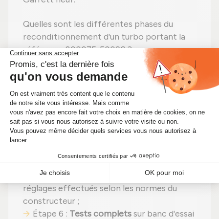
Quelles sont les différentes phases du
reconditionnement d'un turbo portant la
référence 800075-5009S ?
Étape 1 :
Démontage
total pour une
vérification complète ;
Étape 2 :
Nettoyage professionnel
pour
éliminer toute impureté ;
Étape 3 :
Contrôle rigoureux
de chaque
composant ;
Étape 4 :
Remplacement des pièces
détériorées
par des pièces neuves ;
Étape 5 :
Réassemblage
avec des
réglages effectués selon les normes du
constructeur ;
Étape 6 :
Tests complets
sur banc d'essai