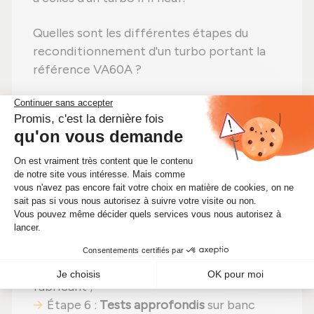
Quelles sont les différentes étapes du
reconditionnement d'un turbo portant la
référence VA60A ?
Étape 1 :
Démontage
total pour un
contrôle complet ;
Étape 2 :
Nettoyage professionnel
pour
éliminer toute impureté ;
Étape 3 :
Contrôle détaillé
de chaque
élément ;
Étape 4 :
Remplacement des pièces
abîmées
par des pièces neuves ;
Étape 5 :
Remontage
avec des réglages
effectués selon les recommandations du
fabricant ;
Étape 6 :
Tests approfondis
sur banc