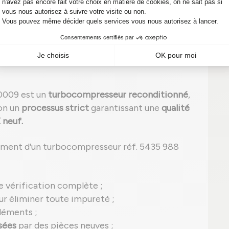
compresseur 5435 988 0009 en panne.
- KKK reconditionné : performance et
0009 est un
turbocompresseur reconditionné
,
lon un
processus strict
garantissant une
qualité
 neuf.
ement d'un turbocompresseur réf. 5435 988
e vérification complète ;
r éliminer toute impureté ;
léments ;
sées
par des pièces neuves ;