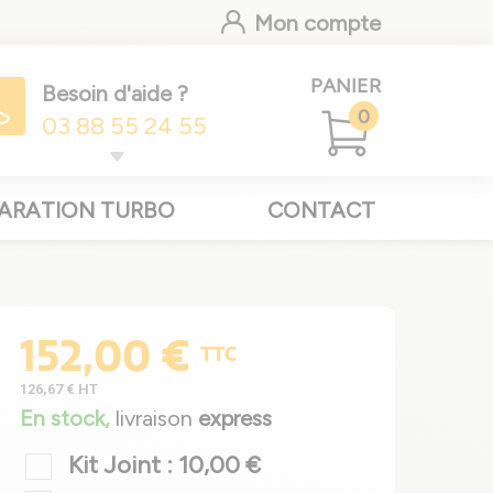
Mon compte
PANIER
Besoin d'aide ?
0
03 88 55 24 55
ARATION TURBO
CONTACT
152,00 €
TTC
126,67 €
HT
En stock,
livraison
express
Kit Joint : 10,00 €