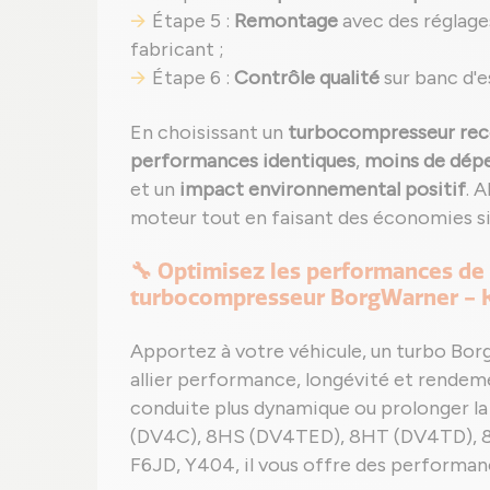
Étape 5 :
Remontage
avec des réglage
fabricant ;
Étape 6 :
Contrôle qualité
sur banc d'e
En choisissant un
turbocompresseur rec
performances identiques
,
moins de dépe
et un
impact environnemental positif
. 
moteur tout en faisant des économies si
🔧 Optimisez les performances de
turbocompresseur BorgWarner - 
Apportez à votre véhicule, un turbo Bo
allier performance, longévité et rendeme
conduite plus dynamique ou prolonger l
(DV4C), 8HS (DV4TED), 8HT (DV4TD), 8
F6JD, Y404, il vous offre des performa