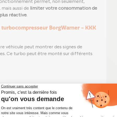
 fonctionnement permet, non seulement,
, mais aussi de
limiter votre consommation de
plus réactive
.
e turbocompresseur BorgWarner - KKK
tre véhicule peut montrer des signes de
mes. Ce turbo peut être monté sur différents
 fumée anormal ;
t sans trace apparente ;
ut apparaître, tel que le P0299 signalant une