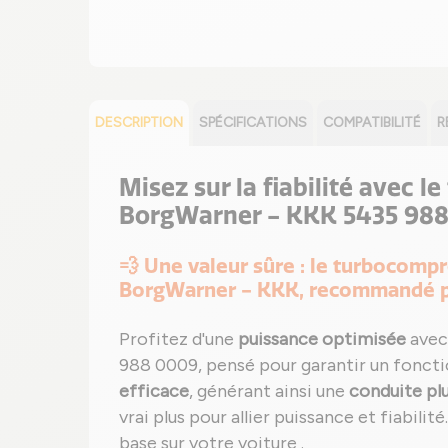
DESCRIPTION
SPÉCIFICATIONS
COMPATIBILITÉ
R
Misez sur la fiabilité avec 
BorgWarner - KKK 5435 988
💨 Une valeur sûre : le turbocom
BorgWarner - KKK, recommandé p
Profitez d'une
puissance optimisée
avec
988 0009, pensé pour garantir un fonct
efficace
, générant ainsi une
conduite pl
vrai plus pour allier puissance et fiabili
base sur votre voiture .