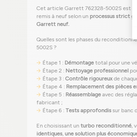
Cet article Garrett 762328-5002S est u
remis à neuf selon un
processus strict
ga
Garrett neuf.
Quelles sont les phases du reconditionn
5002S ?
Étape 1 :
Démontage
total pour une vé
Étape 2 :
Nettoyage professionnel
pou
Étape 3 :
Contrôle rigoureux
de chaque
Étape 4 :
Remplacement des pièces
Étape 5 :
Réassemblage
avec des régl
fabricant ;
Étape 6 :
Tests approfondis
sur banc d
En choisissant un
turbo reconditionné
, 
identiques
,
une solution plus économique