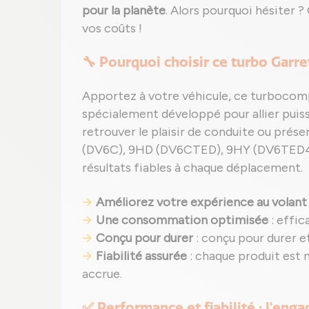
pour la planète
. Alors pourquoi hésiter 
vos coûts !
🔧 Pourquoi choisir ce turbo Garre
Apportez à votre véhicule, ce turbocom
spécialement développé pour allier puiss
retrouver le plaisir de conduite ou prés
(DV6C), 9HD (DV6CTED), 9HY (DV6TED4),
résultats fiables à chaque déplacement.
Améliorez votre expérience au volant
Une consommation optimisée
: effic
Conçu pour durer
: conçu pour durer e
Fiabilité assurée
: chaque produit est
accrue.
✅ Performance et fiabilité : l'eng