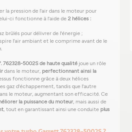
r la pression de l'air dans le moteur pour
elui-ci fonctionne à l'aide de
2 hélices :
z brûlés pour délivrer de l'énergie ;
 aspire l'air ambiant et le comprime avant de le
.
f. 762328-5002S de haute qualité
joue un rôle
ir
dans le moteur,
perfectionnant ainsi la
essus fonctionne grâce à deux hélices
des gaz d'échappement, tandis que l'autre
dans le moteur, augmentant son efficacité. Ce
méliorer la puissance du moteur
, mais aussi de
nt
, tout en garantissant ainsi une conduite
plus
er votre turbo Garrett 762328-5002S ?