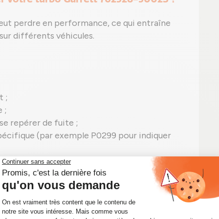
 peut perdre en performance, ce qui entraîne
sur différents véhicules.
 ;
 ;
se repérer de fuite ;
pécifique (par exemple P0299 pour indiquer
762328-5002S en panne.
 turbo Garrett reconditionné pour une