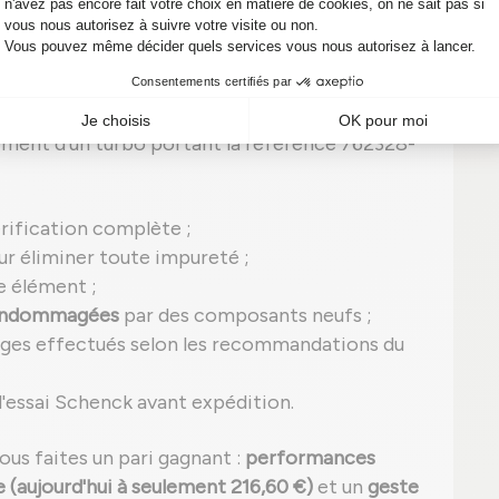
n
turbo reconditionné
, ce qui signifie qu'il a été
rantissant une
qualité équivalente à un turbo
ement d'un turbo portant la référence 762328-
rification complète ;
r éliminer toute impureté ;
 élément ;
 endommagées
par des composants neufs ;
ages effectués selon les recommandations du
'essai Schenck avant expédition.
vous faites un pari gagnant :
performances
 (aujourd'hui à seulement 216,60 €)
et un
geste