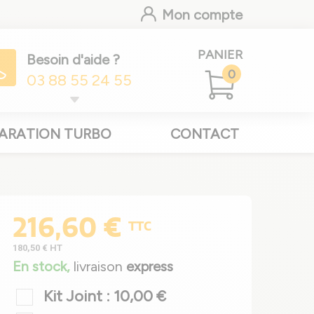
Mon compte
PANIER
Besoin d'aide ?
0
03 88 55 24 55
ARATION TURBO
CONTACT
216,60 €
TTC
180,50 €
HT
En stock,
livraison
express
Kit Joint : 10,00 €