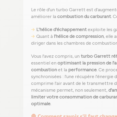
Le rôle d'un turbo Garrett est d'augmente
améliorer la
combustion du carburant
. C
L'hélice d'échappement
exploite les ga
Quant à
l'hélice de compression
, elle
diriger dans les chambres de combustion
Vous l'avez compris, un
turbo Garrett ré
essentiel en
optimisant la pression de l'a
combustion
et la
performance
. Ce proc
synchronisées : l'une récupère l'énergie 
comprime l'air avant de le transmettre 
mécanisme permet, non seulement,
d'a
limiter votre consommation de carbura
optimale
.
🛑 Comment savoir s'il faut chang