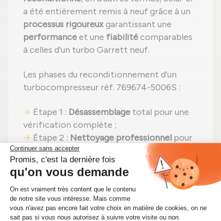
a été entièrement remis à neuf grâce à un
processus rigoureux
garantissant une
performance
et une
fiabilité
comparables
à celles d'un turbo Garrett neuf.
Les phases du reconditionnement d'un
turbocompresseur réf. 769674-5006S :
Étape 1 :
Désassemblage
total pour une
vérification complète ;
Étape 2 :
Nettoyage professionnel
pour
éliminer toute impureté ;
Étape 3 :
Examen détaillé
de tous les
composants ;
Étape 4 :
Remplacement des pièces
défectueuses
par des composants neufs ;
Étape 5 :
Remontage
avec des réglages