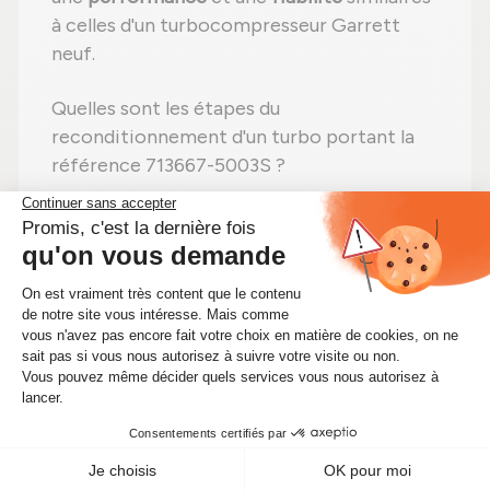
à celles d'un turbocompresseur Garrett
neuf.
Quelles sont les étapes du
reconditionnement d'un turbo portant la
référence 713667-5003S ?
Étape 1 :
Désassemblage
total pour un
contrôle complet ;
Étape 2 :
Nettoyage minutieux
pour
éliminer toute impureté ;
Étape 3 :
Contrôle rigoureux
de chaque
composant ;
Étape 4 :
Remplacement des pièces
endommagées
par des composants neufs ;
Étape 5 :
Réassemblage
avec des
réglages effectués selon les