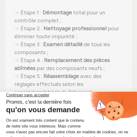
Étape 1 :
Démontage
total pour un
contrôle complet ;
Étape 2 :
Nettoyage professionnel
pour
éliminer toute impureté ;
Étape 3 :
Examen détaillé
de tous les
composants ;
Étape 4 :
Remplacement des pièces
abîmées
par des composants neufs ;
Étape 5 :
Réassemblage
avec des
réglages effectués selon les
recommandations du fabricant ;
Étape 6 :
Contrôle qualité
sur banc
d'essai Schenck avant envoi.
En choisissant un
turbocompresseur
reconditionné
, vous faites un pari gagnant :