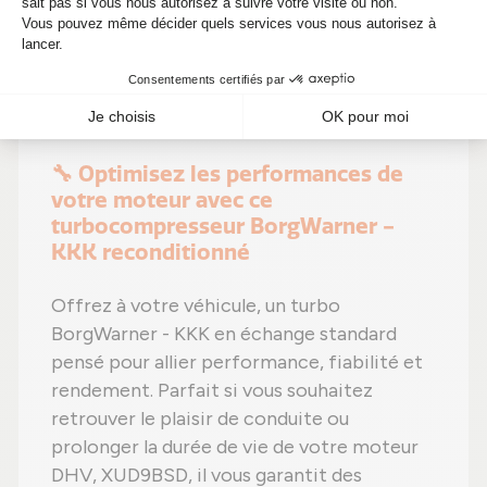
efficacité préservée
,
moins de dépenses
(avec un tarif imbattable à 361,00 €)
et un
choix écologique
. Alors pourquoi hésiter ?
Optimisez votre moteur tout en faisant
des économies !
🔧 Optimisez les performances de
votre moteur avec ce
turbocompresseur BorgWarner -
KKK reconditionné
Offrez à votre véhicule, un turbo
BorgWarner - KKK en échange standard
pensé pour allier performance, fiabilité et
rendement. Parfait si vous souhaitez
retrouver le plaisir de conduite ou
prolonger la durée de vie de votre moteur
DHV, XUD9BSD, il vous garantit des