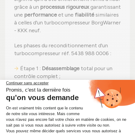
grâce à un
processus rigoureux
garantissant
une
performance
et une
fiabilité
similaires
à celles d'un turbocompresseur BorgWarner
- KKK neuf.
Les phases du reconditionnement d'un
turbocompresseur réf. 5438 988 0006 :
Étape 1 :
Désassemblage
total pour un
contrôle complet ;
Étape 2 :
Nettoyage professionnel
pour
éliminer toute impureté ;
Étape 3 :
Examen rigoureux
de tous les
éléments ;
Étape 4 :
Remplacement des pièces
usées
par des pièces neuves ;
Étape 5 :
Réassemblage
avec des