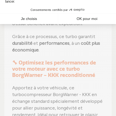
réglages effectués selon les
recommandations du fabricant ;
Étape 6 :
Contrôle qualité
sur banc
d'essai Schenck avant expédition.
Grâce à ce processus, ce turbo garantit
durabilité
et
performances
, à un
coût plus
économique
.
🔧 Optimisez les performances de
votre moteur avec ce turbo
BorgWarner - KKK reconditionné
Apportez à votre véhicule, ce
turbocompresseur BorgWarner - KKK en
échange standard spécialement développé
pour allier puissance, longévité et
rendement. Idéal pour retrouver le plaisir