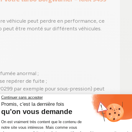
tre véhicule peut perdre en performance, ce
o peut être monté sur différents véhicules.
 fumée anormal ;
se repérer de fuite ;
P0299 par exemple pour sous-pression) peut
5435 988 0018 en panne.
rbo BorgWarner - KKK remis à neuf pour