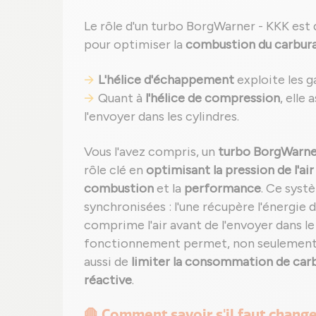
Le rôle d'un turbo BorgWarner - KKK est d
pour optimiser la
combustion du carbur
L'hélice d'échappement
exploite les g
Quant à
l'hélice de compression
, elle
l'envoyer dans les cylindres.
Vous l'avez compris, un
turbo BorgWarner
rôle clé en
optimisant la pression de l'air
combustion
et la
performance
. Ce syst
synchronisées : l'une récupère l'énergie
comprime l'air avant de l'envoyer dans l
fonctionnement permet, non seulemen
aussi de
limiter la consommation de car
réactive
.
🛑 Comment savoir s'il faut chan