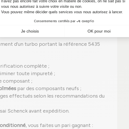
0018 est un
turbo reconditionné
, ce qui
rocessus strict
garantissant une
qualité
 neuf.
ement d'un turbo portant la référence 5435
rification complète ;
iminer toute impureté ;
e composant ;
abîmées
par des composants neufs ;
ages effectués selon les recommandations du
ssai Schenck avant expédition.
onditionné
, vous faites un pari gagnant :