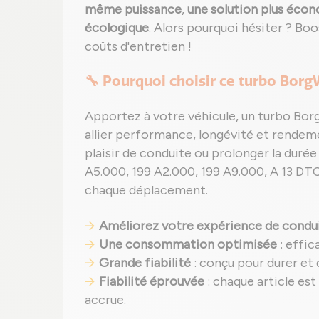
même puissance
,
une solution plus écono
écologique
. Alors pourquoi hésiter ? B
coûts d'entretien !
🔧 Pourquoi choisir ce turbo Bor
Apportez à votre véhicule, un turbo Bo
allier performance, longévité et rendeme
plaisir de conduite ou prolonger la durée
A5.000, 199 A2.000, 199 A9.000, A 13 DTC, 
chaque déplacement.
Améliorez votre expérience de condu
Une consommation optimisée
: effic
Grande fiabilité
: conçu pour durer et
Fiabilité éprouvée
: chaque article es
accrue.