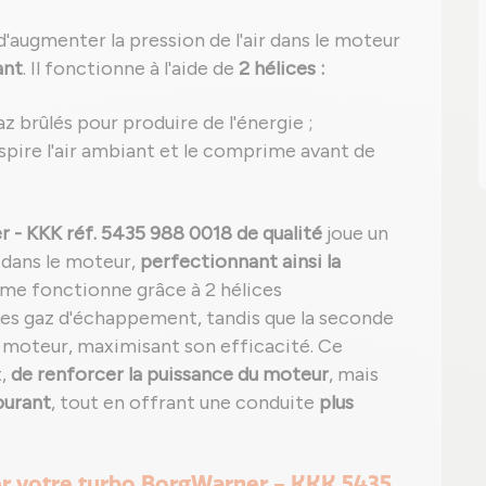
'augmenter la pression de l'air dans le moteur
ant
. Il fonctionne à l'aide de
2 hélices :
az brûlés pour produire de l'énergie ;
 aspire l'air ambiant et le comprime avant de
 - KKK réf. 5435 988 0018 de qualité
joue un
dans le moteur,
perfectionnant ainsi la
ème fonctionne grâce à 2 hélices
 des gaz d'échappement, tandis que la seconde
e moteur, maximisant son efficacité. Ce
t,
de renforcer la puissance du moteur
, mais
burant
, tout en offrant une conduite
plus
ger votre turbo BorgWarner - KKK 5435