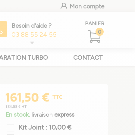
Mon compte
PANIER
Besoin d'aide ?
0
03 88 55 24 55
ARATION TURBO
CONTACT
161,50 €
TTC
134,58 €
HT
En stock,
livraison
express
Kit Joint : 10,00 €