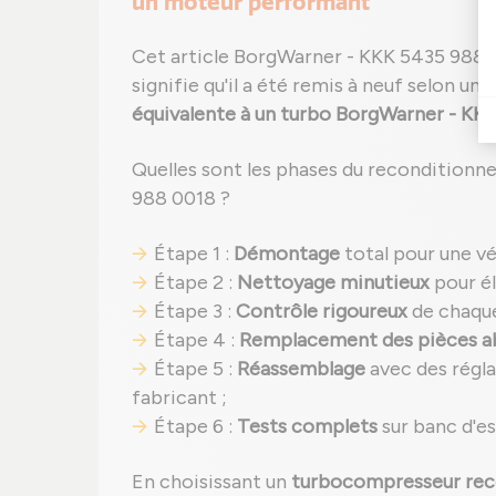
un moteur performant
Cet article BorgWarner - KKK 5435 988 
signifie qu'il a été remis à neuf selon un
p
équivalente à un turbo BorgWarner - KKK
Quelles sont les phases du reconditionn
988 0018 ?
Étape 1 :
Démontage
total pour une vé
Étape 2 :
Nettoyage minutieux
pour él
Étape 3 :
Contrôle rigoureux
de chaqu
Étape 4 :
Remplacement des pièces 
Étape 5 :
Réassemblage
avec des régl
fabricant ;
Étape 6 :
Tests complets
sur banc d'e
En choisissant un
turbocompresseur rec