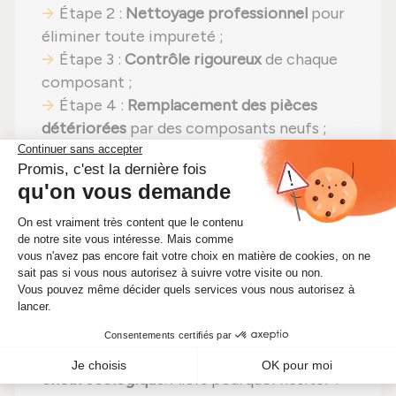
Étape 2 :
Nettoyage professionnel
pour
éliminer toute impureté ;
Étape 3 :
Contrôle rigoureux
de chaque
composant ;
Étape 4 :
Remplacement des pièces
détériorées
par des composants neufs ;
Étape 5 :
Réassemblage
avec des
réglages effectués selon les
recommandations du fabricant ;
Étape 6 :
Tests complets
sur banc d'essai
Schenck avant expédition.
En choisissant un
turbo reconditionné
,
vous faites un pari gagnant :
performances
identiques
,
une solution plus économique
(aujourd'hui à seulement 199,50 €)
et un
choix écologique
. Alors pourquoi hésiter ?