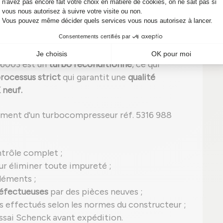
5316 988 6003 en panne.
KKK reconditionné : l'alliance entre
 6003 est un
turbo reconditionné
, ce qui
rocessus strict
qui garantit une
qualité
 neuf.
ement d'un turbocompresseur réf. 5316 988
ntrôle complet ;
r éliminer toute impureté ;
léments ;
éfectueuses
par des pièces neuves ;
s effectués selon les normes du constructeur ;
ssai Schenck avant expédition.