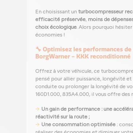
En choisissant un
turbocompresseur rec
efficacité préservée
,
moins de dépenses 
choix écologique
. Alors pourquoi hésite
économies !
🔧 Optimisez les performances de
BorgWarner - KKK reconditionné
Offrez à votre véhicule, ce turbocompr
pensé pour allier puissance, longévité et 
conduite ou prolonger la longévité de v
160D1.000, 835A4.000, il vous offre des r
Un gain de performance : une accéléra
réactivité sur la route ;
Une consommation optimisée
: cons
réaliser des économies et diminuer votr