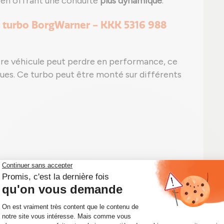
t en offrant une conduite
plus dynamique
.
e turbo BorgWarner - KKK 5316 988
tre véhicule peut perdre en performance, ce
ques. Ce turbo peut être monté sur différents
 fumée anormal ;
 anormale sans trace apparente ;
peut apparaître, comme le code P0299 pour