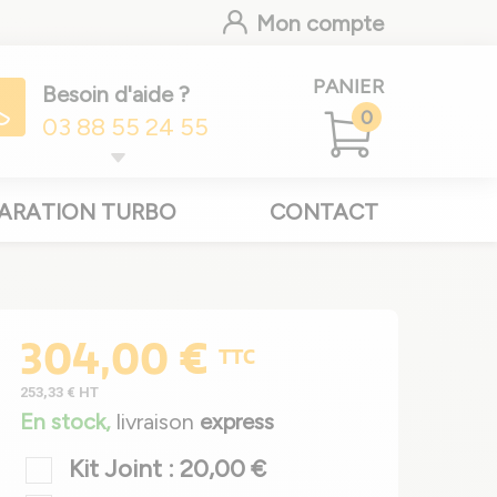
Mon compte
PANIER
Besoin d'aide ?
0
03 88 55 24 55
ARATION TURBO
CONTACT
304,00 €
TTC
253,33 €
HT
En stock,
livraison
express
Kit Joint : 20,00 €