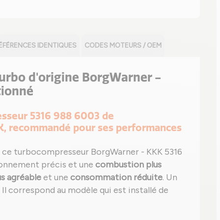
ÉFÉRENCES IDENTIQUES
CODES MOTEURS / OEM
 turbo d'origine BorgWarner -
tionné
resseur 5316 988 6003 de
K, recommandé pour ses performances
 ce turbocompresseur BorgWarner - KKK 5316
ionnement précis et une
combustion plus
us agréable
et une
consommation réduite
. Un
é. Il correspond au modèle qui est installé de