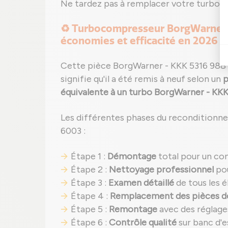
Ne tardez pas à remplacer votre turbo 
♻️ Turbocompresseur BorgWarner - 
économies et efficacité en 2026
Cette pièce BorgWarner - KKK 5316 988
signifie qu'il a été remis à neuf selon un
p
équivalente à un turbo BorgWarner - KKK
Les différentes phases du reconditionn
6003 :
Étape 1 :
Démontage
total pour un co
Étape 2 :
Nettoyage professionnel
pou
Étape 3 :
Examen détaillé
de tous les é
Étape 4 :
Remplacement des pièces d
Étape 5 :
Remontage
avec des réglage
Étape 6 :
Contrôle qualité
sur banc d'e