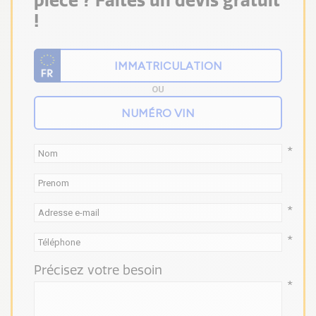
pièce ? Faites un devis gratuit
!
OU
*
*
*
Précisez votre besoin
*