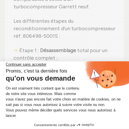
turbocompresseur Garrett neuf.
Les différentes étapes du
reconditionnement d'un turbocompresseur
réf. 806498-5001S :
Étape 1 :
Désassemblage
total pour un
contrôle complet ;
Étape 2 :
Nettoyage minutieux
pour
éliminer toute impureté ;
Étape 3 :
Examen rigoureux
de tous les
éléments ;
Étape 4 :
Remplacement des pièces
abîmées
par des composants neufs ;
Étape 5 :
Réassemblage
avec des
réglages effectués selon les normes du
constructeur ;