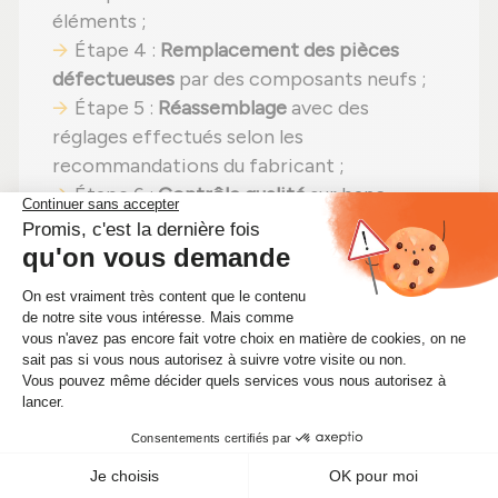
éléments ;
Étape 4 :
Remplacement des pièces
défectueuses
par des composants neufs ;
Étape 5 :
Réassemblage
avec des
réglages effectués selon les
recommandations du fabricant ;
Étape 6 :
Contrôle qualité
sur banc
d'essai Schenck avant expédition.
En choisissant un
turbocompresseur
reconditionné
, vous faites un pari gagnant :
performances identiques
,
moins de
dépenses (avec un tarif imbattable à
266,00 €)
et un
impact environnemental
positif
. Alors pourquoi hésiter ? Renforcez
votre moteur tout en faisant des
économies !