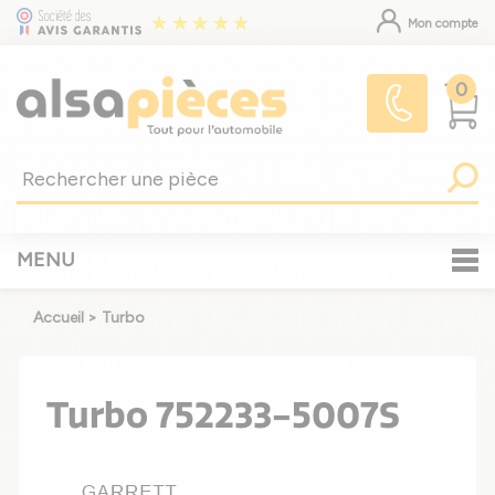
Mon compte
0
MENU
Accueil
>
Turbo
Turbo 752233-5007S