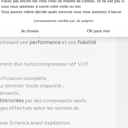
rmance et fiabilité garanties en 2026
nné
, c'est-à-dire qu'il a été entièrement remis à
ntissant une
performance
et une
fiabilité
ment d'un turbocompresseur réf. VJ11 :
rification complète ;
r éliminer toute impureté ;
léments ;
étériorées
par des composants neufs ;
ges effectués selon les normes du
ssai Schenck avant expédition.