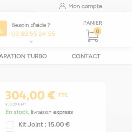
Mon compte
PANIER
Besoin d'aide ?
0
03 88 55 24 55
ARATION TURBO
CONTACT
304,00 €
TTC
253,33 €
HT
En stock,
livraison
express
Kit Joint : 15,00 €