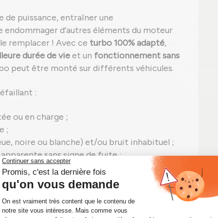
e de puissance, entraîner une
 endommager d'autres éléments du moteur
 le remplacer ! Avec ce
turbo 100% adapté
,
leure durée de vie
et un
fonctionnement sans
rbo peut être monté sur différents véhicules.
faillant :
ée ou en charge ;
e ;
e, noire ou blanche) et/ou bruit inhabituel ;
n apparente sans signe de fuite ;
eut apparaître, comme le P0299 signalant une
signes, il est temps d'agir ! Un simple
viter des réparations coûteuses sur votre