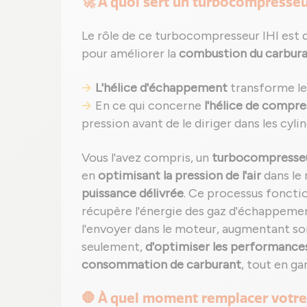
🚀 À quoi sert un turbocompresseur
Le rôle de ce turbocompresseur IHI est d
pour améliorer la
combustion du carbur
L'hélice d'échappement
transforme les
En ce qui concerne
l'hélice de compre
pression avant de le diriger dans les cylin
Vous l'avez compris, un
turbocompresseur
en
optimisant la pression de l'air
dans le
puissance délivrée
. Ce processus fonctio
récupère l'énergie des gaz d'échappement
l'envoyer dans le moteur, augmentant s
seulement,
d'optimiser les performance
consommation de carburant
, tout en ga
🛑 À quel moment remplacer votre