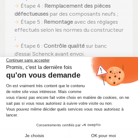
Étape 4 :
Remplacement des pièces
défectueuses
par des composants neufs ;
Étape 5 :
Remontage
avec des réglages
effectués selon les normes du constructeur
;
Étape 6 :
Contrôle qualité
sur banc
d'essai Schenck avant envoi.
En choisissant un
turbo reconditionné
,
vous faites un pari gagnant :
efficacité
préservée
,
moins de dépenses (avec un
tarif actuellement à 304,00 €)
et un
choix
écologique
. Alors pourquoi hésiter ?
Renforcez votre moteur tout en faisant
des économies significatives !
🔧 Optimisez les performances de