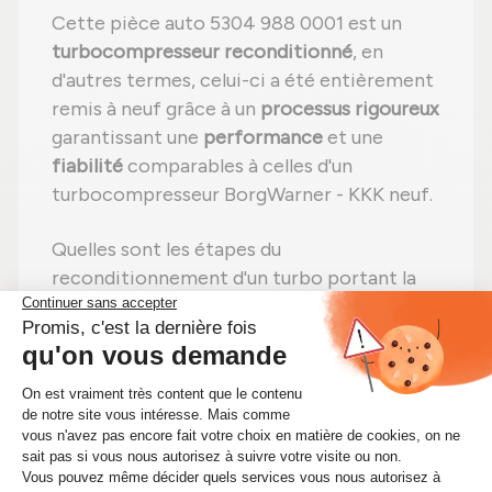
Cette pièce auto 5304 988 0001 est un
turbocompresseur reconditionné
, en
d'autres termes, celui-ci a été entièrement
remis à neuf grâce à un
processus rigoureux
garantissant une
performance
et une
fiabilité
comparables à celles d'un
turbocompresseur BorgWarner - KKK neuf.
Quelles sont les étapes du
reconditionnement d'un turbo portant la
référence 5304 988 0001 ?
Étape 1 :
Désassemblage
total pour une
vérification complète ;
Étape 2 :
Nettoyage professionnel
pour
éliminer toute impureté ;
Étape 3 :
Contrôle rigoureux
de chaque