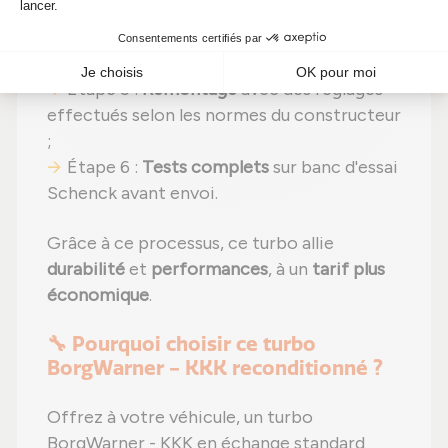
composant ;
Étape 4 :
Remplacement des pièces
usées
par des composants neufs ;
Étape 5 :
Remontage
avec des réglages
effectués selon les normes du constructeur
;
Étape 6 :
Tests complets
sur banc d'essai
Schenck avant envoi.
Grâce à ce processus, ce turbo allie
durabilité
et
performances
, à un
tarif plus
économique
.
🔧 Pourquoi choisir ce turbo
BorgWarner - KKK reconditionné ?
Offrez à votre véhicule, un turbo
BorgWarner - KKK en échange standard