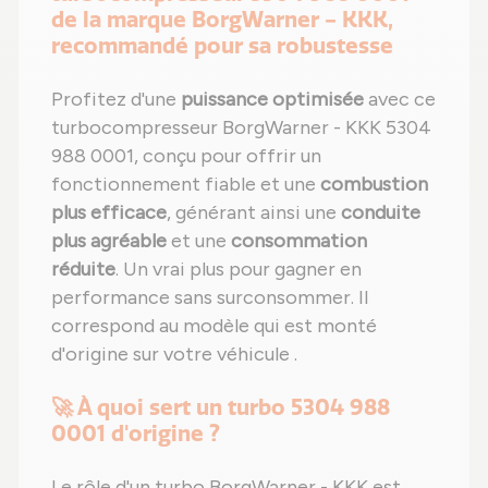
de la marque BorgWarner - KKK,
recommandé pour sa robustesse
Profitez d'une
puissance optimisée
avec ce
turbocompresseur BorgWarner - KKK 5304
988 0001, conçu pour offrir un
fonctionnement fiable et une
combustion
plus efficace
, générant ainsi une
conduite
plus agréable
et une
consommation
réduite
. Un vrai plus pour gagner en
performance sans surconsommer. Il
correspond au modèle qui est monté
d'origine sur votre véhicule .
🚀 À quoi sert un turbo 5304 988
0001 d'origine ?
Le rôle d'un turbo BorgWarner - KKK est