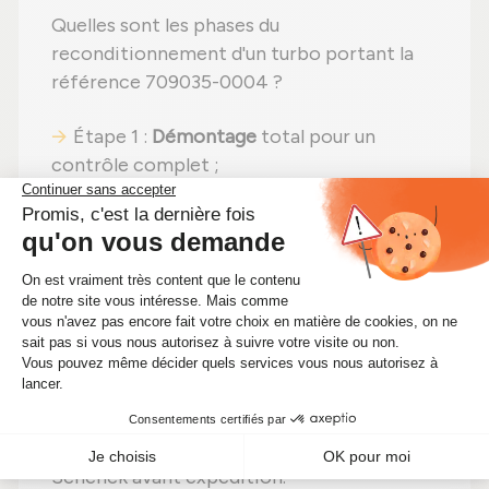
Quelles sont les phases du
reconditionnement d'un turbo portant la
référence 709035-0004 ?
Étape 1 :
Démontage
total pour un
contrôle complet ;
Étape 2 :
Nettoyage minutieux
pour
éliminer toute impureté ;
Étape 3 :
Contrôle détaillé
de chaque
élément ;
Étape 4 :
Remplacement des pièces
défectueuses
par des pièces neuves ;
Étape 5 :
Remontage
avec des réglages
effectués selon les recommandations du
fabricant ;
Étape 6 :
Tests complets
sur banc d'essai
Schenck avant expédition.