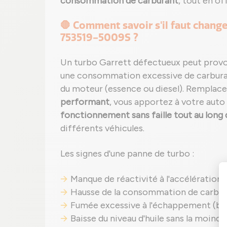
consommation de carburant
, tout en o
🛑 Comment savoir s'il faut chang
753519-5009S ?
Un turbo Garrett défectueux peut prov
une consommation excessive de carbur
du moteur (essence ou diesel). Remplacez
performant
, vous apportez à votre auto
fonctionnement sans faille tout au long 
différents véhicules.
Les signes d'une panne de turbo :
Manque de réactivité à l'accélération ;
Hausse de la consommation de carbur
Fumée excessive à l'échappement (bleu
Baisse du niveau d'huile sans la moindre