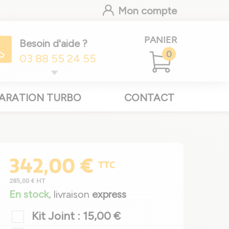
Mon compte
PANIER
Besoin d'aide ?
0
03 88 55 24 55
ARATION TURBO
CONTACT
342,00 €
TTC
285,00 €
HT
En stock,
livraison
express
Kit Joint : 15,00 €