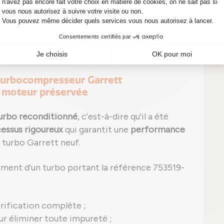
P0299 par exemple pour sous-pression) peut
signes, il est temps d'agir ! Un diagnostic
réparations coûteuses sur votre véhicule.
n turbocompresseur Garrett
e moteur préservée
urbo reconditionné
, c'est-à-dire qu'il a été
essus rigoureux
qui garantit une
performance
 turbo Garrett neuf.
ement d'un turbo portant la référence 753519-
rification complète ;
r éliminer toute impureté ;