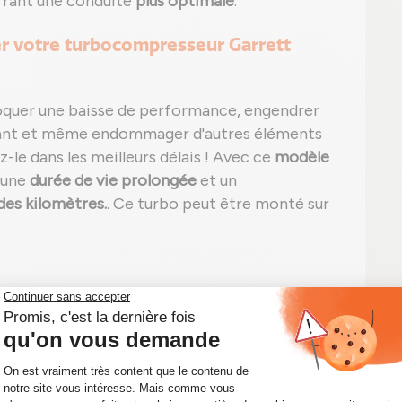
ffrant une conduite
plus optimale
.
er votre turbocompresseur Garrett
oquer une baisse de performance, engendrer
ant et même endommager d'autres éléments
-le dans les meilleurs délais ! Avec ce
modèle
 une
durée de vie prolongée
et un
des kilomètres.
. Ce turbo peut être monté sur
ant ;
e, noire ou blanche) et/ou bruit inhabituel ;
 fuite visible ;