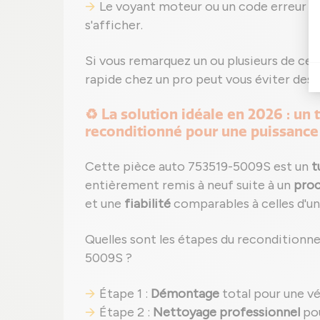
Le voyant moteur ou un code erreur (
s'afficher.
Si vous remarquez un ou plusieurs de ces 
rapide chez un pro peut vous éviter des 
♻️ La solution idéale en 2026 : u
reconditionné pour une puissanc
Cette pièce auto 753519-5009S est un
t
entièrement remis à neuf suite à un
proc
et une
fiabilité
comparables à celles d'un
Quelles sont les étapes du reconditionn
5009S ?
Étape 1 :
Démontage
total pour une vé
Étape 2 :
Nettoyage professionnel
pou