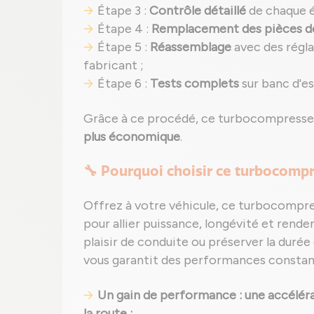
Étape 3 :
Contrôle détaillé
de chaque é
Étape 4 :
Remplacement des pièces d
Étape 5 :
Réassemblage
avec des régl
fabricant ;
Étape 6 :
Tests complets
sur banc d'e
Grâce à ce procédé, ce turbocompresseu
plus économique
.
🔧 Pourquoi choisir ce turbocompr
Offrez à votre véhicule, ce turbocompr
pour allier puissance, longévité et rende
plaisir de conduite ou préserver la duré
vous garantit des performances constant
Un gain de performance : une accélérat
la route ;