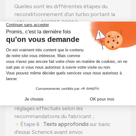
Quelles sont les différentes étapes du
reconditionnement d'un turbo portant la
référence 466287-0001 ?
Étape 1 :
Désassemblage
total pour une
vérification complète ;
Étape 2 :
Nettoyage minutieux
pour
éliminer toute impureté ;
Étape 3 :
Contrôle rigoureux
de chaque
composant ;
Étape 4 :
Remplacement des pièces
abîmées
par des composants neufs ;
Étape 5 :
Réassemblage
avec des
réglages effectués selon les
recommandations du fabricant ;
Étape 6 :
Tests approfondis
sur banc
d'essai Schenck avant envoi.