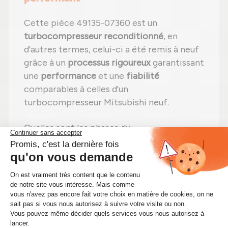
Cette pièce 49135-07360 est un
turbocompresseur reconditionné
, en
d'autres termes, celui-ci a été remis à neuf
grâce à un
processus rigoureux
garantissant
une
performance
et une
fiabilité
comparables à celles d'un
turbocompresseur Mitsubishi neuf.
Quelles sont les phases du
reconditionnement d'un turbo portant la
référence 49135-07360 ?
Étape 1 :
Désassemblage
total pour une
vérification complète ;
Étape 2 :
Nettoyage professionnel
pour
éliminer toute impureté ;