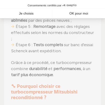
Étape 3 :
Contrôle rigoureux
de chaque
composant ;
Étape 4 :
Remplacement des pièces
abîmées
par des pièces neuves ;
Étape 5 :
Remontage
avec des réglages
effectués selon les normes du constructeur
;
Étape 6 :
Tests complets
sur banc d'essai
Schenck avant expédition.
Grâce à ce procédé, ce turbocompresseur
combine
durabilité
et
performances
, à un
tarif plus économique
.
🔧 Pourquoi choisir ce
turbocompresseur Mitsubishi
reconditionné ?